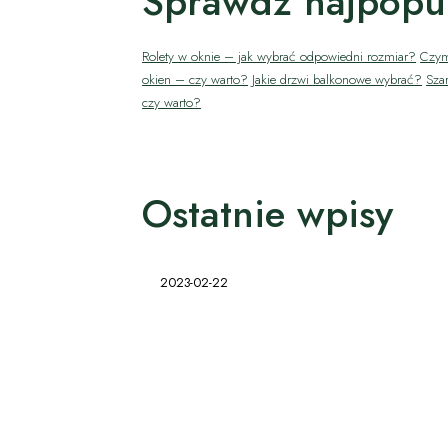
Sprawdź najpopul
Rolety w oknie – jak wybrać odpowiedni rozmiar?
Czym
okien – czy warto?
Jakie drzwi balkonowe wybrać?
Sza
czy warto?
Ostatnie wpisy
2023-02-22