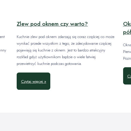
Zlew pod oknem czy warto?
Okn
pół
ent
Kuchnie zlew pod oknem zdarzają się coraz częściej co może
wynikać przede wszystkim z tego, że zdecydowanie częściej
Okna
inny
pojawiają się kuchnie z oknem. Jest to bardzo atrakcyjny
Pier
rozkład gdyż użytkownikom będzie o wiele łatwiej
Pozn
przewietrzyć kuchnie podczas gotowania.
Cz
Czytaj więcej »