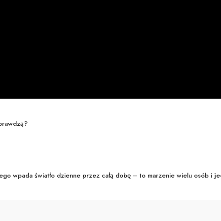
sprawdzą?
ego wpada światło dzienne przez całą dobę – to marzenie wielu osób i 