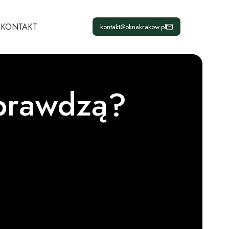
KONTAKT
kontakt@oknakrakow.pl
sprawdzą?