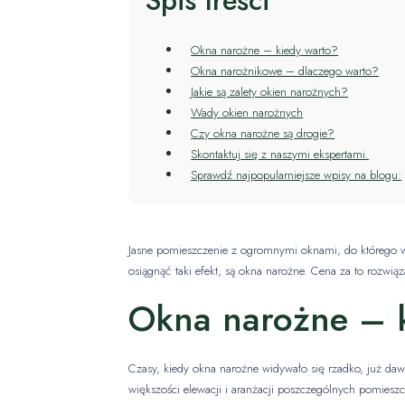
Spis treści
Okna narożne – kiedy warto?
Okna narożnikowe – dlaczego warto?
Jakie są zalety okien narożnych?
Wady okien narożnych
Czy okna narożne są drogie?
Skontaktuj się z naszymi ekspertami.
Sprawdź najpopularniejsze wpisy na blogu:
Jasne pomieszczenie z ogromnymi oknami, do którego w
osiągnąć taki efekt, są okna narożne. Cena za to rozwiąza
Okna narożne – 
Czasy, kiedy okna narożne widywało się rzadko, już d
większości elewacji i aranżacji poszczególnych pomie