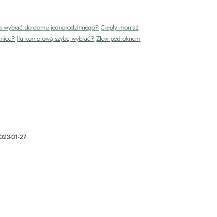
na wybrać do domu jednorodzinnego?
Ciepły montaż
żnice?
Ilu komorową szybę wybrać?
Zlew pod oknem
023-01-27