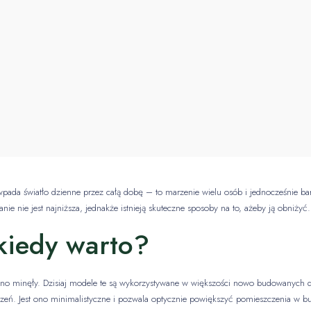
pada światło dzienne przez całą dobę – to marzenie wielu osób i jednocześnie 
nie nie jest najniższa, jednakże istnieją skuteczne sposoby na to, ażeby ją obniżyć.
kiedy warto?
awno minęły. Dzisiaj modele te są wykorzystywane w większości nowo budowanych
szczeń. Jest ono minimalistyczne i pozwala optycznie powiększyć pomieszczenia 