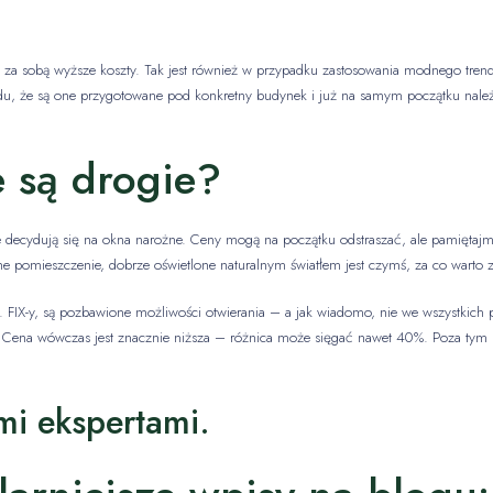
 za sobą wyższe koszty. Tak jest również w przypadku zastosowania modnego trend
u, że są one przygotowane pod konkretny budynek i już na samym początku należ
 są drogie?
 decydują się na okna narożne. Ceny mogą na początku odstraszać, ale pamiętajm
sne pomieszczenie, dobrze oświetlone naturalnym światłem jest czymś, za co warto z
. FIX-y, są pozbawione możliwości otwierania – a jak wiadomo, nie we wszystkich 
. Cena wówczas jest znacznie niższa – różnica może sięgać nawet 40%. Poza tym 
mi ekspertami.