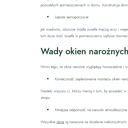
pozostałych pomieszczeniach w domu. Konstrukcja domu j
Lepsze samopoczucie
Jak wiadomo, sztuczne źródła światła męczą oczy i niej
tym duża ilość światła w pomieszczeniu wpływa również 
Wady okien narożnyc
Mimo tego, że okna narożne wyglądają nowocześnie i wp
Konieczność zaplanowania montażu okien naroż
Niestety wszyscy ci, którzy marzą o tym, by posiadać
stropu.
Mniejsza odporność na warunki atmosferyczne
Wszystkie
okna
są narażona na działanie niekorzystnyc