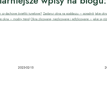
arniejsze wpisy na blogu:
 są dachowe świetliki tunelowe?
Zaplanuj okna na poddaszu – poradnik
Jakie ok
re okna – modny trend
Okna zlicowane, niezlicowane i półzlicowane – jakie są ró
2023-02-15
2