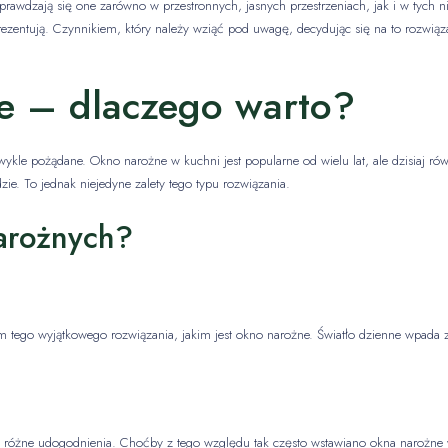
rawdzają się one zarówno w przestronnych, jasnych przestrzeniach, jak i w tych nie
rezentują. Czynnikiem, który należy wziąć pod uwagę, decydując się na to rozwiąza
e – dlaczego warto?
wykle pożądane. Okno narożne w kuchni jest popularne od wielu lat, ale dzisiaj rów
e. To jednak niejedyne zalety tego typu rozwiązania.
narożnych?
 tego wyjątkowego rozwiązania, jakim jest okno narożne. Światło dzienne wpada z
w różne udogodnienia. Choćby z tego względu tak często wstawiano okna narożne