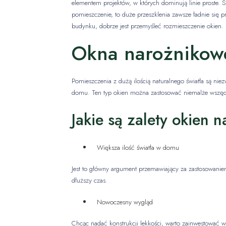
elementem projektów, w których dominują linie proste. Sp
pomieszczenie, to duże przeszklenia zawsze ładnie się p
budynku, dobrze jest przemyśleć rozmieszczenie okien.
Okna narożnikow
Pomieszczenia z dużą ilością naturalnego światła są niez
domu. Ten typ okien można zastosować niemalże wszędzi
Jakie są zalety okien 
Większa ilość światła w domu
Jest to główny argument przemawiający za zastosowaniem
dłuższy czas.
Nowoczesny wygląd
Chcąc nadać konstrukcji lekkości, warto zainwestować 