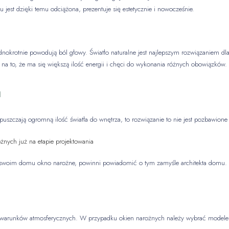
est dzięki temu odciążona, prezentuje się estetycznie i nowocześnie.
ednokrotnie powodują ból głowy. Światło naturalne jest najlepszym rozwiązaniem 
na to, że ma się większą ilość energii i chęci do wykonania różnych obowiązków.
h
uszczają ogromną ilość światła do wnętrza, to rozwiązanie to nie jest pozbawio
nych już na etapie projektowania
 w swoim domu okno narożne, powinni powiadomić o tym zamyśle architekta domu
h warunków atmosferycznych. W przypadku okien narożnych należy wybrać modele