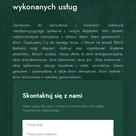
wykonanych usług
Zachęcamy do skorzystania z możliwości całkowicie
niezobowiązującego spotkania z naszym ekspertem, który doradzi
najkorzystniejsze rozwiązania z zakresu okien, bram garażowych i
drzwi. Zapraszamy Cię do naszego biura, w którym na ponad 100m2
będziesz mógł obejrzeć, dotknąć oraz wypróbować działanie
produktów, których szukasz. Nasza oferta to okna energooszczędne,
okna antywłamaniowe, okna drewniane, okna pvc, okna przesuwne i
okna balkonowe, żaluzje fasadowe i rolety zewnętrzne, bramy
garażowe i przemysłowe, a także drzwi zewnętrzne, drzwi stalowe i
drzwi aluminiowe w szerokiej gamie kolorów.
Skontaktuj się z nami
Nasze usługi oferujemy na terenie miasta Kraków oraz całego
województwa małopolskiego.