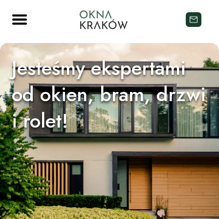
Jesteśmy ekspertami
od okien, bram, drzwi
i rolet!