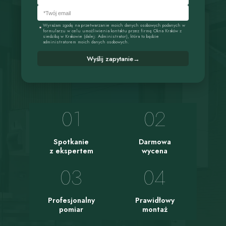
Wyrażam zgodę na przetwarzanie moich danych osobowych podanych w
formularzu w celu umożliwienia kontaktu przez firmę Okna Kraków z
siedzibą w Krakowie (dalej: Administrator), która to będzie
administratorem moich danych osobowych.
Wyślij zapytanie
→
01
02
Spotkanie
Darmowa
z ekspertem
wycena
03
04
Profesjonalny
Prawidłowy
pomiar
montaż