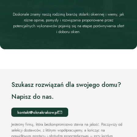
Doskonale znamy naszą rodzimą branżę stolarki okiennej i wiemy, jak
różne opinie, pomysły i rozwiązania proponowane przez
potencjalnych wykonawców pojawią się na etapie porównywania ofert
i doboru okien.
Szukasz rozwiązań dla swojego domu?
Napisz do nas.
kontakt@oknakrakow.pl
Jesteśmy firmą, która bezkompromisowo stawia na jakość. Począwszy od
selekcji dostawców, z którymi współpracujemy, a kończąc na
prawidłowym montażu i obsłudze posprzedażowej – przy każdym