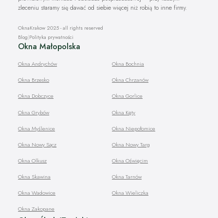
zleceniu staramy się dawać od siebie więcej niż robią to inne firmy.
OknaKrakow 2025 - all rights reserved
Blog
|
Polityka prywatności
Okna Małopolska
Okna Andrychów
Okna Bochnia
Okna Brzesko
Okna Chrzanów
Okna Dobczyce
Okna Gorlice
Okna Grybów
Okna Kęty
Okna Myślenice
Okna Niepołomice
Okna Nowy Sącz
Okna Nowy Targ
Okna Olkusz
Okna Oświęcim
Okna Skawina
Okna Tarnów
Okna Wadowice
Okna Wieliczka
Okna Zakopane