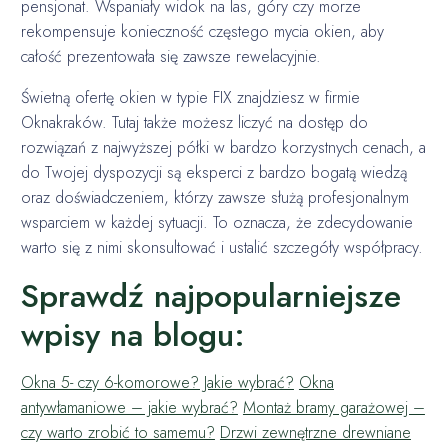
pensjonat. Wspaniały widok na las, góry czy morze
rekompensuje konieczność częstego mycia okien, aby
całość prezentowała się zawsze rewelacyjnie.
Świetną ofertę okien w typie FIX znajdziesz w firmie
Oknakraków. Tutaj także możesz liczyć na dostęp do
rozwiązań z najwyższej półki w bardzo korzystnych cenach, a
do Twojej dyspozycji są eksperci z bardzo bogatą wiedzą
oraz doświadczeniem, którzy zawsze służą profesjonalnym
wsparciem w każdej sytuacji. To oznacza, że zdecydowanie
warto się z nimi skonsultować i ustalić szczegóły współpracy.
Sprawdź najpopularniejsze
wpisy na blogu:
Okna 5- czy 6-komorowe? Jakie wybrać?
Okna
antywłamaniowe – jakie wybrać?
Montaż bramy garażowej –
czy warto zrobić to samemu?
Drzwi zewnętrzne drewniane