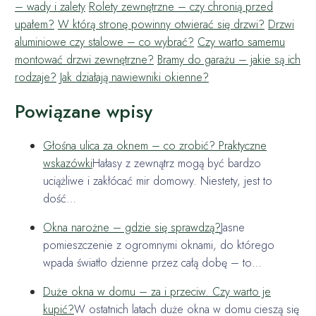
– wady i zalety
Rolety zewnętrzne – czy chronią przed
upałem?
W którą stronę powinny otwierać się drzwi?
Drzwi
aluminiowe czy stalowe – co wybrać?
Czy warto samemu
montować drzwi zewnętrzne?
Bramy do garażu – jakie są ich
rodzaje?
Jak działają nawiewniki okienne?
Powiązane wpisy
Głośna ulica za oknem – co zrobić? Praktyczne
wskazówki
Hałasy z zewnątrz mogą być bardzo
uciążliwe i zakłócać mir domowy. Niestety, jest to
dość…
Okna narożne – gdzie się sprawdzą?
Jasne
pomieszczenie z ogromnymi oknami, do którego
wpada światło dzienne przez całą dobę – to…
Duże okna w domu – za i przeciw. Czy warto je
kupić?
W ostatnich latach duże okna w domu cieszą się