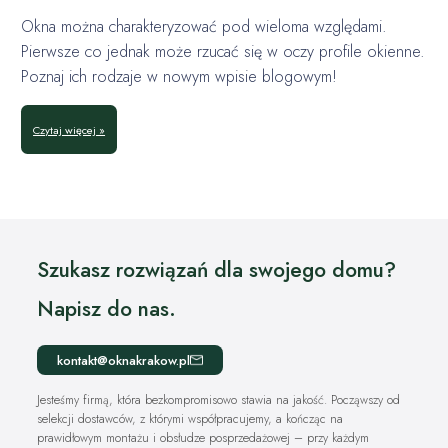
Okna można charakteryzować pod wieloma względami.
Pierwsze co jednak może rzucać się w oczy profile okienne.
Poznaj ich rodzaje w nowym wpisie blogowym!
Czytaj więcej »
Szukasz rozwiązań dla swojego domu?
Napisz do nas.
kontakt@oknakrakow.pl
Jesteśmy firmą, która bezkompromisowo stawia na jakość. Począwszy od
selekcji dostawców, z którymi współpracujemy, a kończąc na
prawidłowym montażu i obsłudze posprzedażowej – przy każdym