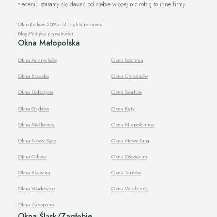
zleceniu staramy się dawać od siebie więcej niż robią to inne firmy.
OknaKrakow 2025 - all rights reserved
Blog
|
Polityka prywatności
Okna Małopolska
Okna Andrychów
Okna Bochnia
Okna Brzesko
Okna Chrzanów
Okna Dobczyce
Okna Gorlice
Okna Grybów
Okna Kęty
Okna Myślenice
Okna Niepołomice
Okna Nowy Sącz
Okna Nowy Targ
Okna Olkusz
Okna Oświęcim
Okna Skawina
Okna Tarnów
Okna Wadowice
Okna Wieliczka
Okna Zakopane
Okna Śląsk/Zagłębie