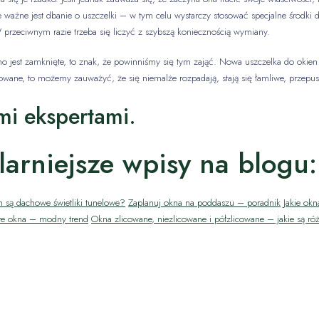
e ważne jest dbanie o uszczelki – w tym celu wystarczy stosować specjalne środki d
rzeciwnym razie trzeba się liczyć z szybszą koniecznością wymiany.
 jest zamknięte, to znak, że powinniśmy się tym zająć. Nowa uszczelka do okien 
rwowane, to możemy zauważyć, że się niemalże rozpadają, stają się łamliwe, przepu
mi ekspertami.
arniejsze wpisy na blogu:
 są dachowe świetliki tunelowe?
Zaplanuj okna na poddaszu – poradnik
Jakie ok
re okna – modny trend
Okna zlicowane, niezlicowane i półzlicowane – jakie są ró