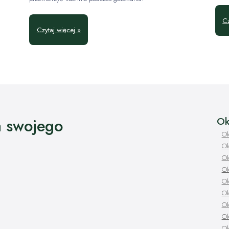
Cz
Czytaj więcej »
Ok
a swojego
Ok
Ok
Ok
Ok
Ok
Ok
Ok
Ok
Ok