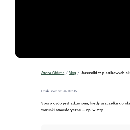
Strona Główna
/
Blog
/
Uszczelki w plastikowych o
Opublikowano: 2021-09-15
Sporo osób jest zdziwiona, kiedy uszczelka do oki
warunki atmosferyczne – np. wiatry.