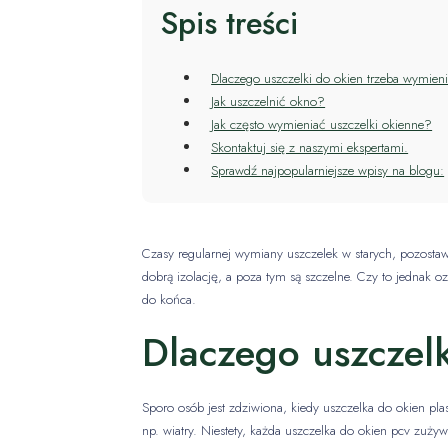
Spis treści
Dlaczego uszczelki do okien trzeba wymien
Jak uszczelnić okno?
Jak często wymieniać uszczelki okienne?
Skontaktuj się z naszymi ekspertami.
Sprawdź najpopularniejsze wpisy na blogu:
Czasy regularnej wymiany uszczelek w starych, pozosta
dobrą izolację, a poza tym są szczelne. Czy to jednak 
do końca.
Dlaczego uszczel
Sporo osób jest zdziwiona, kiedy uszczelka do okien pla
np. wiatry. Niestety, każda uszczelka do okien pcv zuż