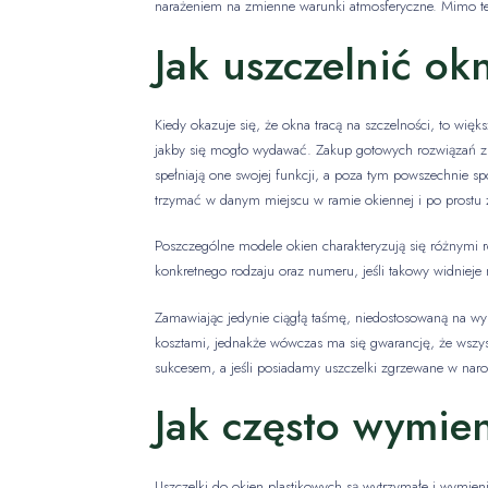
narażeniem na zmienne warunki atmosferyczne. Mimo tego
Jak uszczelnić ok
Kiedy okazuje się, że okna tracą na szczelności, to wi
jakby się mogło wydawać. Zakup gotowych rozwiązań z s
spełniają one swojej funkcji, a poza tym powszechnie s
trzymać w danym miejscu w ramie okiennej i po prostu 
Poszczególne modele okien charakteryzują się różnymi r
konkretnego rodzaju oraz numeru, jeśli takowy widnieje 
Zamawiając jedynie ciągłą taśmę, niedostosowaną na wy
kosztami, jednakże wówczas ma się gwarancję, że wszys
sukcesem, a jeśli posiadamy uszczelki zgrzewane w naro
Jak często wymien
Uszczelki do okien plastikowych są wytrzymałe i wymieni