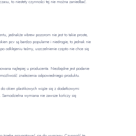
zasu, to niestety czynności tej nie można zaniedbać.
tu, jednakże wbrew pozorom nie jest to takie proste,
en pcv są bardzo popularne i niedrogie, to jednak nie
o odklejeniu taśmy, uszczelnienie często nie chce się
owana najlepiej u producenta. Niezbędne jest podanie
je możliwość znalezienia odpowiedniego produktu.
 do okien plastikowych wiąże się z dodatkowymi
t. Samodzielna wymiana nie zawsze kończy się
i, to trzeba przygotować się do wymiany. Czynność tę