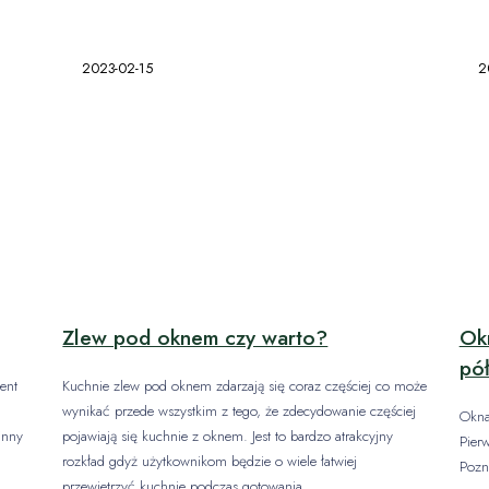
2023-02-15
2
Zlew pod oknem czy warto?
Okn
pół
ent
Kuchnie zlew pod oknem zdarzają się coraz częściej co może
wynikać przede wszystkim z tego, że zdecydowanie częściej
Okna
inny
pojawiają się kuchnie z oknem. Jest to bardzo atrakcyjny
Pier
rozkład gdyż użytkownikom będzie o wiele łatwiej
Pozn
przewietrzyć kuchnie podczas gotowania.