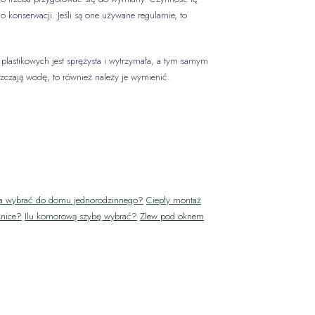
o konserwacji. Jeśli są one używane regularnie, to
plastikowych jest sprężysta i wytrzymała, a tym samym
szczają wodę, to również należy je wymienić.
na wybrać do domu jednorodzinnego?
Ciepły montaż
żnice?
Ilu komorową szybę wybrać?
Zlew pod oknem