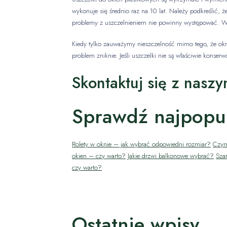
wykonuje się średnio raz na 10 lat. Należy podkreślić, ż
problemy z uszczelnieniem nie powinny występować. W p
Kiedy tylko zauważymy nieszczelność mimo tego, że okno
problem zniknie. Jeśli uszczelki nie są właściwie konse
Skontaktuj się z naszy
Sprawdź najpopul
Rolety w oknie – jak wybrać odpowiedni rozmiar?
Czym
okien – czy warto?
Jakie drzwi balkonowe wybrać?
Sza
czy warto?
Ostatnie wpisy