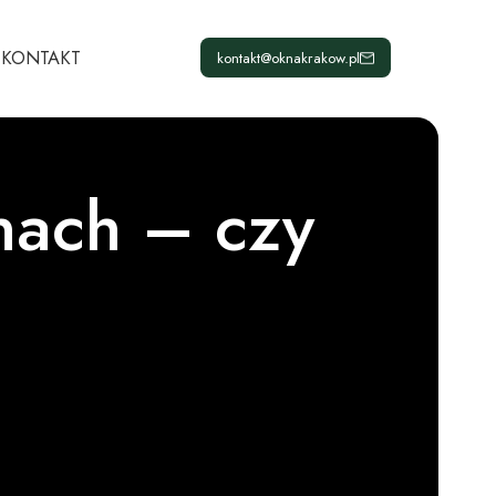
KONTAKT
kontakt@oknakrakow.pl
nach – czy