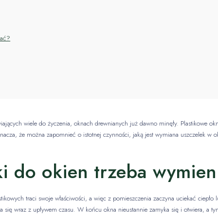
iać?
wiających wiele do życzenia, oknach drewnianych już dawno minęły. Plastikowe ok
oznacza, że można zapomnieć o istotnej czynności, jaką jest wymiana uszczelek w
ki do okien trzeba wymien
stikowych traci swoje właściwości, a więc z pomieszczenia zaczyna uciekać ciepło
ywa się wraz z upływem czasu. W końcu okna nieustannie zamyka się i otwiera, a ty