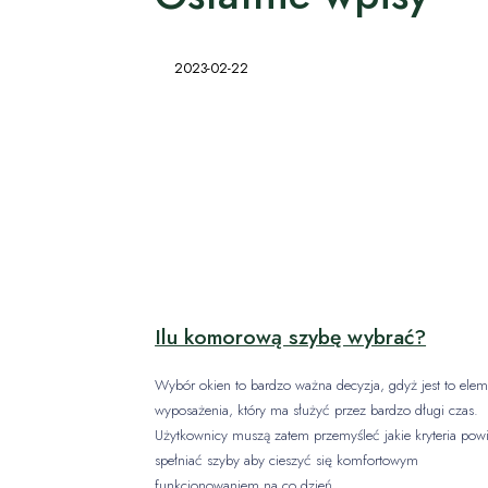
2023-02-22
Ilu komorową szybę wybrać?
Wybór okien to bardzo ważna decyzja, gdyż jest to elem
wyposażenia, który ma służyć przez bardzo długi czas.
Użytkownicy muszą zatem przemyśleć jakie kryteria pow
spełniać szyby aby cieszyć się komfortowym
funkcjonowaniem na co dzień.