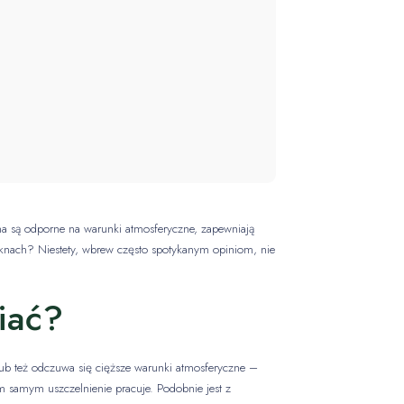
na są odporne na warunki atmosferyczne, zapewniają
 oknach? Niestety, wbrew często spotykanym opiniom, nie
iać?
 lub też odczuwa się cięższe warunki atmosferyczne –
m samym uszczelnienie pracuje. Podobnie jest z