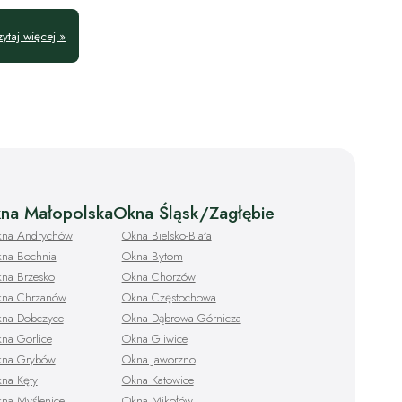
ytaj więcej »
na Małopolska
Okna Śląsk/Zagłębie
na Andrychów
Okna Bielsko-Biała
na Bochnia
Okna Bytom
na Brzesko
Okna Chorzów
na Chrzanów
Okna Częstochowa
na Dobczyce
Okna Dąbrowa Górnicza
na Gorlice
Okna Gliwice
na Grybów
Okna Jaworzno
na Kęty
Okna Katowice
na Myślenice
Okna Mikołów