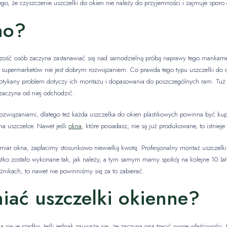
, że czyszczenie uszczelki do okien nie należy do przyjemności i zajmuje sporo c
no?
ększość osób zaczyna zastanawiać się nad samodzielną próbą naprawy tego mankamen
upermarketów nie jest dobrym rozwiązaniem. Co prawda tego typu uszczelki do oki
potykany problem dotyczy ich montażu i dopasowania do poszczególnych ram. Tuż p
zaczyna od niej odchodzić.
ozwiązaniami, dlatego też każda uszczelka do okien plastikowych powinna być kup
na uszczelce. Nawet jeśli
okna
, które posiadasz, nie są już produkowane, to istnie
miar okna, zapłacimy stosunkowo niewielką kwotę. Profesjonalny montaż uszczelki
tko zostało wykonane tak, jak należy, a tym samym mamy spokój na kolejne 10 la
żnikach, to nawet nie powinniśmy się za to zabierać.
iać uszczelki okienne?
a się je rzadko. Jeśli jednak zauważa się, że zaczyna ona tracić swoje właściwośc