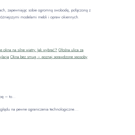
domach, zapewniając sobie ogromną swobodę, połączoną z
różniejszymi modelami mebli i opraw okiennych.
e okna na silne wiatry. Jak wybrać?
Głośna ulica za
ylacja
Okna bez smug – poznaj sprawdzone sposoby
obę – to…
ględu na pewne ograniczenia technologiczne.…