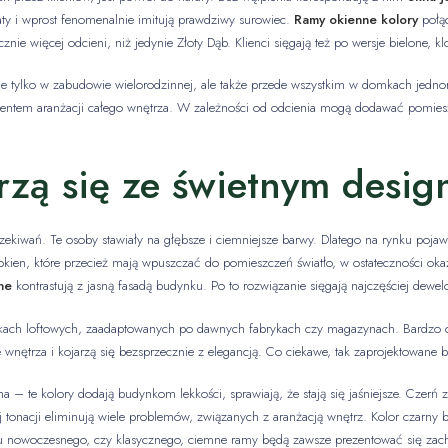
laty i wprost fenomenalnie imitują prawdziwy surowiec.
Ramy okienne kolory
połąc
ie więcej odcieni, niż jedynie Złoty Dąb. Klienci sięgają też po wersje bielone, k
ie tylko w zabudowie wielorodzinnej, ale także przede wszystkim w domkach jedn
lementem aranżacji całego wnętrza. W zależności od odcienia mogą dodawać pomie
rzą się ze świetnym desi
oczekiwań. Te osoby stawiały na głębsze i ciemniejsze barwy. Dlatego na rynku pojaw
okien, które przecież mają wpuszczać do pomieszczeń światło, w ostateczności okaza
ne
kontrastują z jasną fasadą budynku. Po to rozwiązanie sięgają najczęściej dewel
ch loftowych, zaadaptowanych po dawnych fabrykach czy magazynach. Bardzo czę
wnętrza i kojarzą się bezsprzecznie z elegancją. Co ciekawe, tak zaprojektowane b
na – te kolory dodają budynkom lekkości, sprawiają, że stają się jaśniejsze. Czerń
j tonacji eliminują wiele problemów, związanych z aranżacją wnętrz. Kolor czarny 
lu nowoczesnego, czy klasycznego, ciemne ramy będą zawsze prezentować się zac