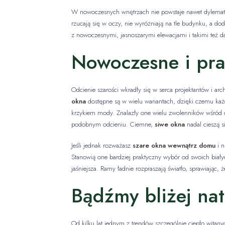
W nowoczesnych wnętrzach nie powstaje nawet dylema
rzucają się w oczy, nie wyróżniają na tle budynku, a dod
z nowoczesnymi, jasnoszarymi elewacjami i takimi też 
Nowoczesne i pr
Odcienie szarości wkradły się w serca projektantów i arch
okna
dostępne są w wielu wariantach, dzięki czemu ka
krzykiem mody. Znalazły one wielu zwolenników wśród 
podobnym odcieniu. Ciemne,
siwe okna
nadal cieszą s
Jeśli jednak rozważasz
szare okna wewnątrz domu
i n
Stanowią one bardziej praktyczny wybór od swoich biał
jaśniejsza. Ramy ładnie rozpraszają światło, sprawiając, ż
Bądźmy bliżej na
Od kilku lat jednym z trendów szczególnie ciepło witany