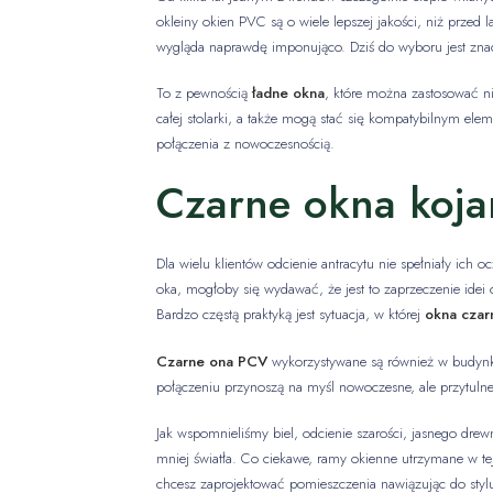
okleiny okien PVC są o wiele lepszej jakości, niż przed 
wygląda naprawdę imponująco. Dziś do wyboru jest znaczn
To z pewnością
ładne okna
, które można zastosować n
całej stolarki, a także mogą stać się kompatybilnym e
połączenia z nowoczesnością.
Czarne okna koja
Dla wielu klientów odcienie antracytu nie spełniały ich 
oka, mogłoby się wydawać, że jest to zaprzeczenie idei 
Bardzo częstą praktyką jest sytuacja, w której
okna czar
Czarne ona PCV
wykorzystywane są również w budynka
połączeniu przynoszą na myśl nowoczesne, ale przytulne 
Jak wspomnieliśmy biel, odcienie szarości, jasnego drew
mniej światła. Co ciekawe, ramy okienne utrzymane w te
chcesz zaprojektować pomieszczenia nawiązując do sty