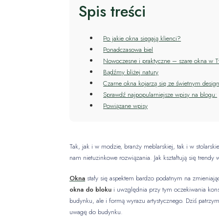
Spis treści
Po jakie okna sięgają klienci?
Ponadczasowa biel
Nowoczesne i praktyczne – szare okna w
Bądźmy bliżej natury
Czarne okna kojarzą się ze świetnym desi
Sprawdź najpopularniejsze wpisy na blogu:
Powiązane wpisy
Tak, jak i w modzie, branży meblarskiej, tak i w stolars
nam nietuzinkowe rozwiązania. Jak kształtują się tren
Okna
stały się aspektem bardzo podatnym na zmieniającą
okna do bloku
i uwzględnia przy tym oczekiwania kons
budynku, ale i formą wyrazu artystycznego. Dziś patrzy
uwagę do budynku.