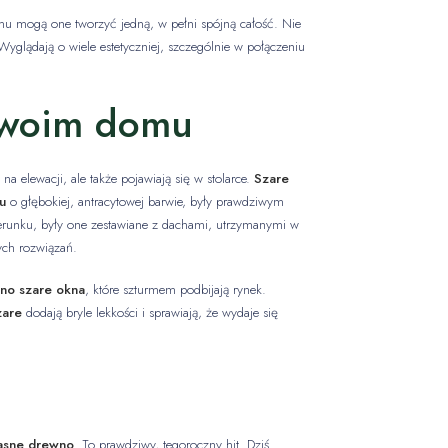
emu mogą one tworzyć jedną, w pełni spójną całość. Nie
 Wyglądają o wiele estetyczniej, szczególnie w połączeniu
Twoim domu
na elewacji, ale także pojawiają się w stolarce.
Szare
u
o głębokiej, antracytowej barwie, były prawdziwym
runku, były one zestawiane z dachami, utrzymanymi w
ych rozwiązań.
sno szare okna
, które szturmem podbijają rynek.
zare
dodają bryle lekkości i sprawiają, że wydaje się
asne drewno
. To prawdziwy, tegoroczny hit. Dziś