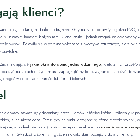
gają klienci?
ne bejcą lub farbą na biało lub brązowo. Gdy na rynku pojawiły się okna PVC, t
ogią i niższym kosztem białych ram. Klienci szukali jednak czegoś, co ocieplałoby
ę dość wysoki. Pojawiły się więc okna wykonane z tworzywa sztucznego, ale z ok
 przytulne.
Zastanawiając się
jakie okna do domu jednorodzinnego
, wielu z nich zaczęło 
baczyć na ulicach dużych miast. Zapragnęliśmy to rozwiązanie przełożyć do własn
cą czegoś w odcieniach szarości lub form bielonych.
el
ostatnie dekady zawsze były doceniany przez klientów. Mówiąc krótko: królowały 
okien, a ich niższa cena. Teraz, gdy na rynku dostępne są różne modele stolarki,
ą wnętrze, a budynkowi dodają nowoczesnego charakteru. To
okna w nowoczesny
kilku lat. Świadczą o świetnym guście i nowatorskim podejściu do architektury.