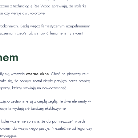
zone z technologią RealWood sprawiają, że stolarka
lon czy wersje dwukolorowe.
orodzinnych. Będą wręcz fantastycznym uzupełnieniem
szczeniom ciepła lub stanowić fenomenalny akcent
gnem
iły się wreszcie
czarne okna
. Choć na pierwszy rzut
ło się, że pomysł został ciepło przyjęty przez branżę.
operzy, którzy stawiają na nowoczesność.
sto zestawiane są z ciepłą cegłą. Te dwa elementy w
udynki wydają się bardziej ekskluzywne.
 z kolei wcale nie sprawia, że do pomieszczeń wpada
bowiem do wszystkiego pasuje. Niezależnie od tego, czy
hwycająco.