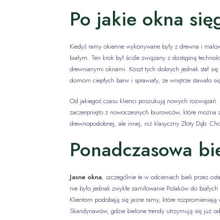
Po jakie okna się
Kiedyś ramy okienne wykonywane były z drewna i malowa
białym. Ten krok był ściśle związany z dostępną technol
drewnianymi oknami. Koszt tych dobrych jednak stał si
domom ciepłych barw i sprawiały, że wnętrze stawało się
Od jakiegoś czasu klienci poszukują nowych rozwiązań. 
zaczerpnięto z nowoczesnych biurowców, które można zo
drewnopodobnej, ale innej, niż klasyczny Złoty Dąb. Ch
Ponadczasowa bi
Jasne okna
, szczególnie te w odcieniach bieli przez 
nie było jednak zwykłe zamiłowanie Polaków do białych 
Klientom podobają się jasne ramy, które rozpromieniaj
Skandynawów, gdzie bielone trendy utrzymują się już od 