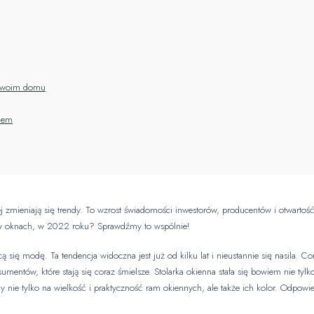
 Twoim domu
gnem
kiej zmieniają się trendy. To wzrost świadomości inwestorów, producentów i otwarto
dy w oknach, w 2022 roku? Sprawdźmy to wspólnie!
 się modę. Ta tendencja widoczna jest już od kilku lat i nieustannie się nasila. 
umentów, które stają się coraz śmielsze. Stolarka okienna stała się bowiem nie
my nie tylko na wielkość i praktyczność ram okiennych, ale także ich kolor. Odpo