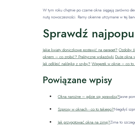
W tym roku chętnie po czarne okna sięgają zarówno dewe
nutą nowoczesności. Ramy okienne utrzymane w tej bar
Sprawdź najpopul
Jakie kwiaty doniczkowe postawić na parapet?
Ozdoby ś
oknem – co zrobić? Praktyczne wskazówki
Duże okna w
Jak odkleić naklejkę z szyby?
Węgarek w oknie – co to 
Powiązane wpisy
Okna narożne – gdzie się sprawdzą?
Jasne po
Szprosy w oknach - co to takiego?
Niegdyś szp
Jak przygotować okna na zimę?
Zima to szczeg