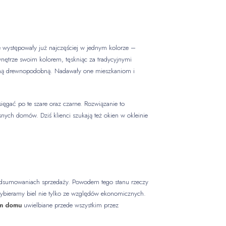
e występowały już najczęściej w jednym kolorze –
 wnętrze swoim kolorem, tęskniąc za tradycyjnymi
leiną drewnopodobną. Nadawały one mieszkaniom i
sięgać po te szare oraz czarne. Rozwiązanie to
ych domów. Dziś klienci szukają też okien w okleinie
w podsumowaniach sprzedaży. Powodem tego stanu rzeczy
 wybieramy biel nie tylko ze względów ekonomicznych.
m domu
uwielbiane przede wszystkim przez