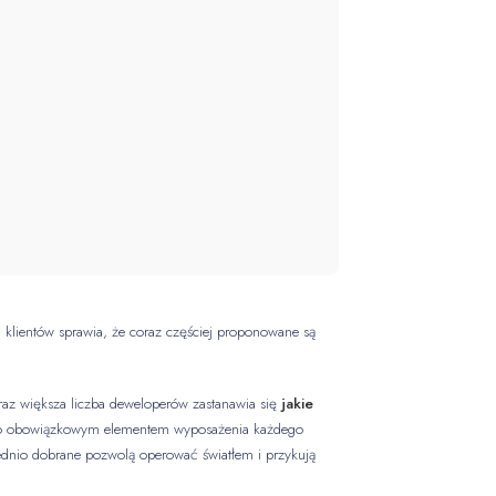
ść klientów sprawia, że coraz częściej proponowane są
Coraz większa liczba deweloperów zastanawia się
jakie
 tylko obowiązkowym elementem wyposażenia każdego
wiednio dobrane pozwolą operować światłem i przykują