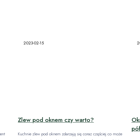
2023-02-15
2
Zlew pod oknem czy warto?
Okn
pół
ent
Kuchnie zlew pod oknem zdarzają się coraz częściej co może