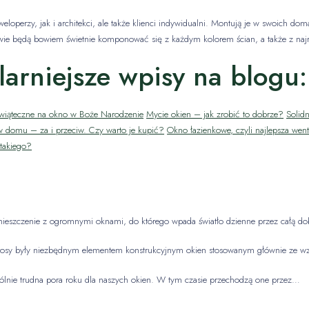
loperzy, jak i architekci, ale także klienci indywidualni. Montują je w swoich 
wie będą bowiem świetnie komponować się z każdym kolorem ścian, a także z naj
arniejsze wpisy na blogu:
wiąteczne na okno w Boże Narodzenie
Mycie okien – jak zrobić to dobrze?
Solidn
 domu – za i przeciw. Czy warto je kupić?
Okno łazienkowe, czyli najlepsza went
takiego?
mieszczenie z ogromnymi oknami, do którego wpada światło dzienne przez całą d
rosy były niezbędnym elementem konstrukcyjnym okien stosowanym głównie ze wz
ólnie trudna pora roku dla naszych okien. W tym czasie przechodzą one przez…