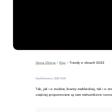
Strona Główna
/
Blog
/
Trendy w oknach 2022
Opublikowano: 2022-10-20
Tak, jak i w modzie, branży meblarskiej, tak i w s
częściej proponowane są nam nietuzinkowe rozwiąz