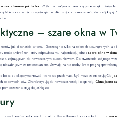
t
wneki okienne jaki kolor
. W ślad za białymi ramami idą jasne wnęki. Dzięki t
ają lekkości i znacząco rozjaśniają nie tylko wnętrze pomieszczeń, ale i całą bryłę.
dachami.
aktyczne – szare okna w 
itektów już kilkanaście lat temu. Goszczą nie tylko na ścianach wewnętrznych, ale i 
żdy może wybrać ten, który odpowiada mu najbardziej, jednak
szare okna w dom
osób, zajmujących się nowoczesnym budownictwem. Dla stworzenie spójnego wize
ię niesłabnącym zainteresowaniem. Stawiają na nie osoby, które pragną sprawdzon
ie boisz się eksperymentować, warto się przełamać. Być może zainteresują Cię
ja
ych odpowiedników. Charakteryzują się nowoczesnością i elegancją.
Okna jasno s
e pomieszczenia stają się jaśniejsze.
tury
ch przez klientów, jest powrót do natury. Bez wątpienia korespondują z nim
okna j