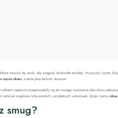
dobrze nauczyć tej sztuki, aby osiągnąć doskonałe rezultaty. Muszą być czyste, lśn
o mycia okien
, a także jakie techniki stosować.
óre całkiem niedawno przeprowadziły się do nowego mieszkania albo domu jednorod
ym artykule znajdziesz kilka prostych i przydatnych wskazówek, dzięki czemu
okna
ez smug?