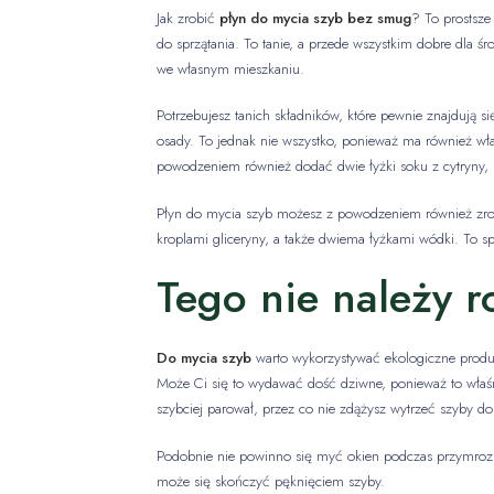
Jak zrobić
płyn do mycia szyb bez smug
? To prostsz
do sprzątania. To tanie, a przede wszystkim dobre dla 
we własnym mieszkaniu.
Potrzebujesz tanich składników, które pewnie znajdują si
osady. To jednak nie wszystko, ponieważ ma również wła
powodzeniem również dodać dwie łyżki soku z cytryny, 
Płyn do mycia szyb możesz z powodzeniem również zrobi
kroplami gliceryny, a także dwiema łyżkami wódki. To sp
Tego nie należy 
Do mycia szyb
warto wykorzystywać ekologiczne produkt
Może Ci się to wydawać dość dziwne, ponieważ to właśn
szybciej parował, przez co nie zdążysz wytrzeć szyby 
Podobnie nie powinno się myć okien podczas przymrozków,
może się skończyć pęknięciem szyby.