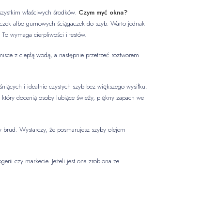
wszystkim właściwych środków.
Czym myć okna?
reczek albo gumowych ściągaczek do szyb. Warto jednak
 To wymaga cierpliwości i testów.
misce z ciepłą wodą, a następnie przetrzeć roztworem
niących i idealnie czystych szyb bez większego wysiłku.
, który docenią osoby lubiące świeży, piękny zapach we
y brud. Wystarczy, że posmarujesz szyby olejem
rii czy markecie. Jeżeli jest ona zrobiona ze