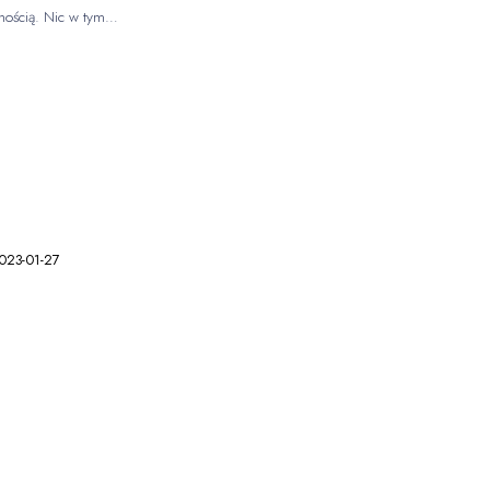
rnością. Nic w tym…
023-01-27