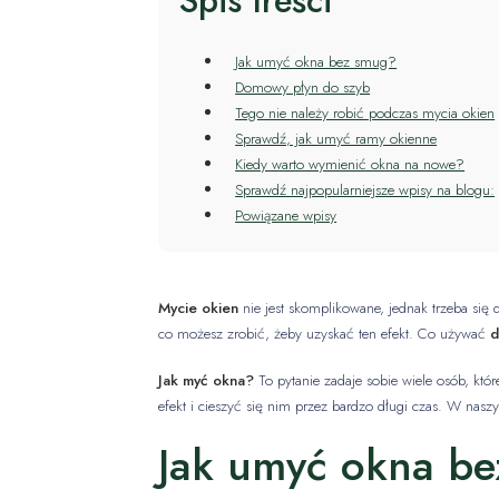
Spis treści
Jak umyć okna bez smug?
Domowy płyn do szyb
Tego nie należy robić podczas mycia okien
Sprawdź, jak umyć ramy okienne
Kiedy warto wymienić okna na nowe?
Sprawdź najpopularniejsze wpisy na blogu:
Powiązane wpisy
Mycie okien
nie jest skomplikowane, jednak trzeba się 
co możesz zrobić, żeby uzyskać ten efekt. Co używać
d
Jak myć okna?
To pytanie zadaje sobie wiele osób, kt
efekt i cieszyć się nim przez bardzo długi czas. W nasz
Jak umyć okna b