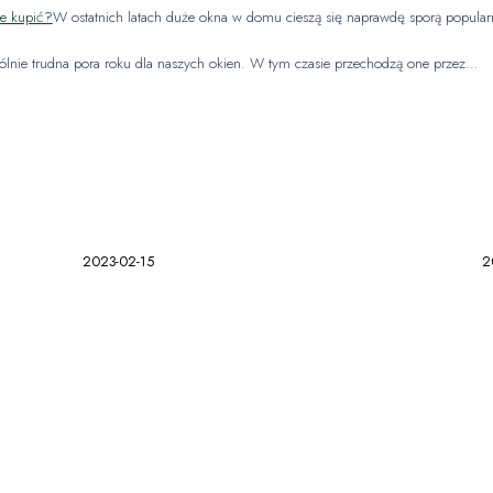
je kupić?
W ostatnich latach duże okna w domu cieszą się naprawdę sporą popula
ólnie trudna pora roku dla naszych okien. W tym czasie przechodzą one przez…
2023-02-15
2