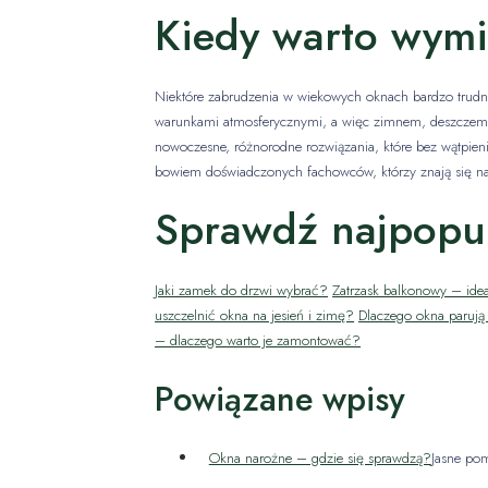
Kiedy warto wym
Niektóre zabrudzenia w wiekowych oknach bardzo trudno j
warunkami atmosferycznymi, a więc zimnem, deszczem c
nowoczesne, różnorodne rozwiązania, które bez wątpienia
bowiem doświadczonych fachowców, którzy znają się n
Sprawdź najpopul
Jaki zamek do drzwi wybrać?
Zatrzask balkonowy – idea
uszczelnić okna na jesień i zimę?
Dlaczego okna parują
– dlaczego warto je zamontować?
Powiązane wpisy
Okna narożne – gdzie się sprawdzą?
Jasne po