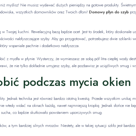
e niż myślisz! Nie musisz wydawać dużych pieniędzy na gotowe produkty. Świetny
środowiska, wszystkich domowników oraz Twoich dłoni!
Domowy płyn do szyb
przy
ę w Twojej kuchni. Rewelacyjną bazą będzie ocet. Jest to środek, który doskonale u
ściwości nabłyszczające szyby. Aby go przygotować, potrzebujesz dwie szklanki wo
który wspaniale pachnie i dodatkowo nabłyszcza.
ć z mydła w płynie. Wystarczy, że wymieszasz ze sobą pół litra ciepłej wody des
rawi, że nie tylko dokładnie umyjesz szyby, ale pozbawisz je uciążliwych smug i w
robić podczas mycia okien
y. Jednak technika jest również bardzo istotną kwestią. Przede wszystkim unikaj m
ie wtedy widać na oknach każdą, nawet najmniejszą kropkę. Jednak słońce nie b
do sucha, co będzie skutkowało powstaniem uporczywych smug.
 a tym bardziej silnych mrozów. Niestety, ale w takiej sytuacji szkło jest bardzo