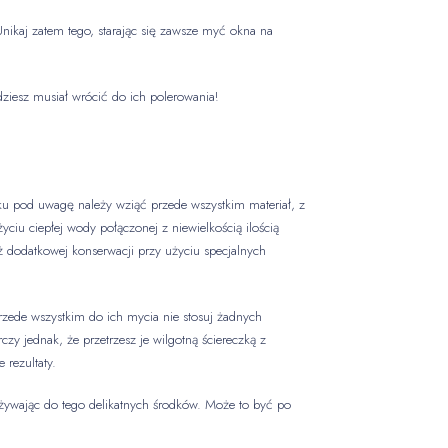
nikaj zatem tego, starając się zawsze myć okna na
iesz musiał wrócić do ich polerowania!
dku pod uwagę należy wziąć przede wszystkim materiał, z
iu ciepłej wody połączonej z niewielkością ilością
ż dodatkowej konserwacji przy użyciu specjalnych
zede wszystkim do ich mycia nie stosuj żadnych
y jednak, że przetrzesz je wilgotną ściereczką z
 rezultaty.
żywając do tego delikatnych środków. Może to być po