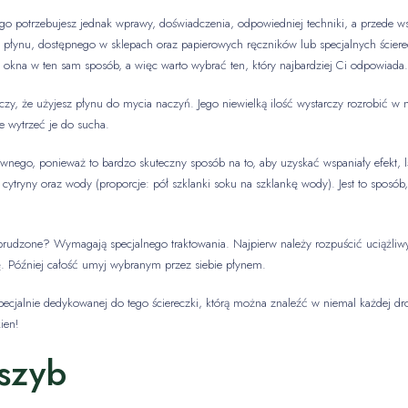
o potrzebujesz jednak wprawy, doświadczenia, odpowiedniej techniki, a przede 
o płynu, dostępnego w sklepach oraz papierowych ręczników lub specjalnych ście
 okna w ten sam sposób, a więc warto wybrać ten, który najbardziej Ci odpowiada.
y, że użyjesz płynu do mycia naczyń. Jego niewielką ilość wystarczy rozrobić w 
e wytrzeć je do sucha.
wnego, ponieważ to bardzo skuteczny sposób na to, aby uzyskać wspaniały efekt, lś
cytryny oraz wody (proporcje: pół szklanki soku na szklankę wody). Jest to sposób
abrudzone? Wymagają specjalnego traktowania. Najpierw należy rozpuścić uciążliw
ę. Później całość umyj wybranym przez siebie płynem.
cjalnie dedykowanej do tego ściereczki, którą można znaleźć w niemal każdej droge
ien!
szyb