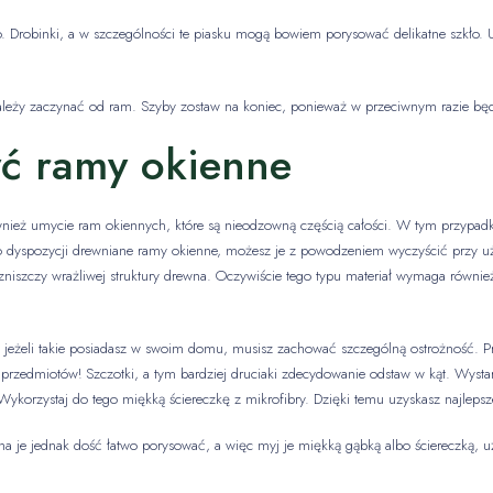
. Drobinki, a w szczególności te piasku mogą bowiem porysować delikatne szkło. U
leży zaczynać od ram. Szyby zostaw na koniec, ponieważ w przeciwnym razie będz
ć ramy okienne
również umycie ram okiennych, które są nieodzowną częścią całości. W tym przypa
 dyspozycji drewniane ramy okienne, możesz je z powodzeniem wyczyścić przy użyc
 zniszczy wrażliwej struktury drewna. Oczywiście tego typu materiał wymaga równie
jeżeli takie posiadasz w swoim domu, musisz zachować szczególną ostrożność. Pr
rzedmiotów! Szczotki, a tym bardziej druciaki zdecydowanie odstaw w kąt. Wystarcz
korzystaj do tego miękką ściereczkę z mikrofibry. Dzięki temu uzyskasz najlepsze
a je jednak dość łatwo porysować, a więc myj je miękką gąbką albo ściereczką, u