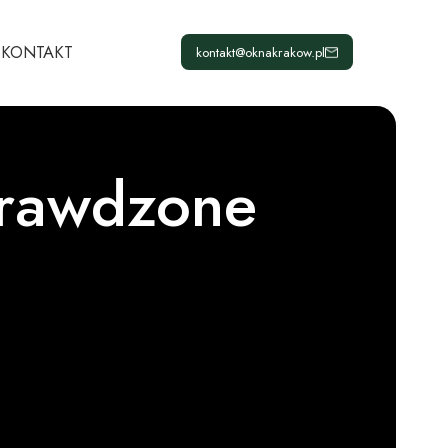
KONTAKT
kontakt@oknakrakow.pl
prawdzone