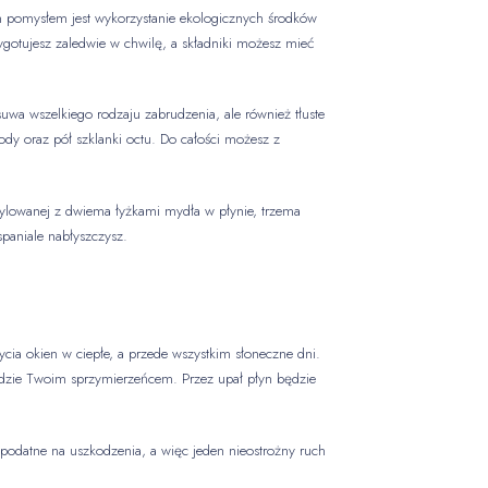
m pomysłem jest wykorzystanie ekologicznych środków
gotujesz zaledwie w chwilę, a składniki możesz mieć
suwa wszelkiego rodzaju zabrudzenia, ale również tłuste
dy oraz pół szklanki octu. Do całości możesz z
tylowanej z dwiema łyżkami mydła w płynie, trzema
spaniale nabłyszczysz.
ycia okien w ciepłe, a przede wszystkim słoneczne dni.
ędzie Twoim sprzymierzeńcem. Przez upał płyn będzie
 podatne na uszkodzenia, a więc jeden nieostrożny ruch