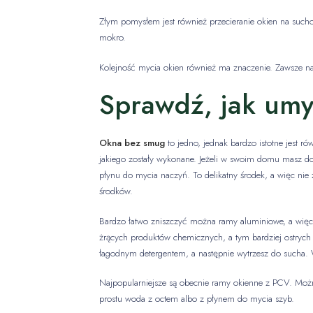
Złym pomysłem jest również przecieranie okien na sucho
mokro.
Kolejność mycia okien również ma znaczenie. Zawsze na
Sprawdź, jak umy
Okna bez smug
to jedno, jednak bardzo istotne jest 
jakiego zostały wykonane. Jeżeli w swoim domu masz do
płynu do mycia naczyń. To delikatny środek, a więc nie
środków.
Bardzo łatwo zniszczyć można ramy aluminiowe, a więc 
żrących produktów chemicznych, a tym bardziej ostrych p
łagodnym detergentem, a następnie wytrzesz do sucha. Wy
Najpopularniejsze są obecnie ramy okienne z PCV. Możn
prostu woda z octem albo z płynem do mycia szyb.