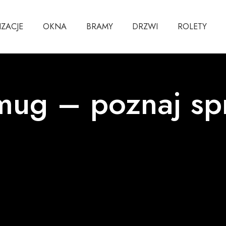
IZACJE
OKNA
BRAMY
DRZWI
ROLETY
mug – poznaj s