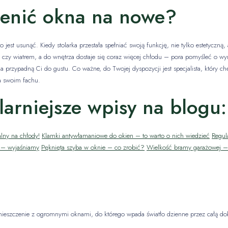
ienić okna na nowe?
est usunąć. Kiedy stolarka przestała spełniać swoją funkcję, nie tylko estetyczną
zy wiatrem, a do wnętrza dostaje się coraz więcej chłodu – pora pomyśleć o w
 przypadną Ci do gustu. Co ważne, do Twojej dyspozycji jest specjalista, który c
a swoim fachu.
arniejsze wpisy na blogu:
lny na chłody!
Klamki antywłamaniowe do okien – to warto o nich wiedzieć
Regul
 – wyjaśniamy
Pęknięta szyba w oknie – co zrobić?
Wielkość bramy garażowej – 
mieszczenie z ogromnymi oknami, do którego wpada światło dzienne przez całą d