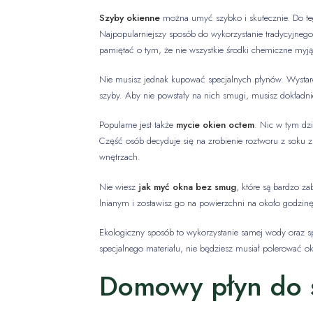
Szyby okienne
można umyć szybko i skutecznie. Do teg
Najpopularniejszy sposób do wykorzystanie tradycyjneg
pamiętać o tym, że nie wszystkie środki chemiczne myją
Nie musisz jednak kupować specjalnych płynów. Wystarcz
szyby. Aby nie powstały na nich smugi, musisz dokładni
Popularne jest także
mycie okien octem
. Nic w tym dzi
Część osób decyduje się na zrobienie roztworu z soku z 
wnętrzach.
Nie wiesz
jak myć okna bez smug
, które są bardzo z
lnianym i zostawisz go na powierzchni na około godzin
Ekologiczny sposób to wykorzystanie samej wody oraz spe
specjalnego materiału, nie będziesz musiał polerować ok
Domowy płyn do 