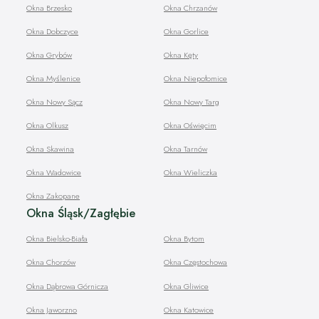
Okna Brzesko
Okna Chrzanów
Okna Dobczyce
Okna Gorlice
Okna Grybów
Okna Kęty
Okna Myślenice
Okna Niepołomice
Okna Nowy Sącz
Okna Nowy Targ
Okna Olkusz
Okna Oświęcim
Okna Skawina
Okna Tarnów
Okna Wadowice
Okna Wieliczka
Okna Zakopane
Okna Śląsk/Zagłębie
Okna Bielsko-Biała
Okna Bytom
Okna Chorzów
Okna Częstochowa
Okna Dąbrowa Górnicza
Okna Gliwice
Okna Jaworzno
Okna Katowice