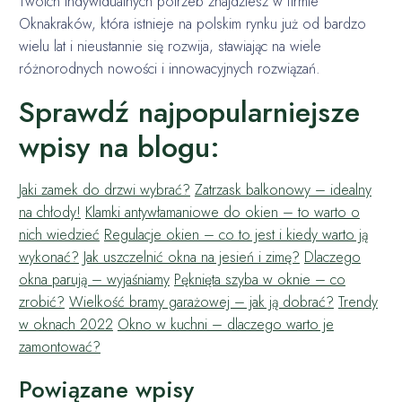
Twoich indywidualnych potrzeb znajdziesz w firmie
Oknakraków, która istnieje na polskim rynku już od bardzo
wielu lat i nieustannie się rozwija, stawiając na wiele
różnorodnych nowości i innowacyjnych rozwiązań.
Sprawdź najpopularniejsze
wpisy na blogu:
Jaki zamek do drzwi wybrać?
Zatrzask balkonowy – idealny
na chłody!
Klamki antywłamaniowe do okien – to warto o
nich wiedzieć
Regulacje okien – co to jest i kiedy warto ją
wykonać?
Jak uszczelnić okna na jesień i zimę?
Dlaczego
okna parują – wyjaśniamy
Pęknięta szyba w oknie – co
zrobić?
Wielkość bramy garażowej – jak ją dobrać?
Trendy
w oknach 2022
Okno w kuchni – dlaczego warto je
zamontować?
Powiązane wpisy