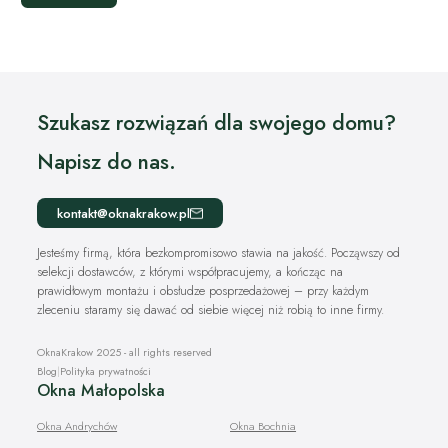
Szukasz rozwiązań dla swojego domu?
Napisz do nas.
kontakt@oknakrakow.pl
Jesteśmy firmą, która bezkompromisowo stawia na jakość. Począwszy od
selekcji dostawców, z którymi współpracujemy, a kończąc na
prawidłowym montażu i obsłudze posprzedażowej – przy każdym
zleceniu staramy się dawać od siebie więcej niż robią to inne firmy.
OknaKrakow 2025 - all rights reserved
Blog
|
Polityka prywatności
Okna Małopolska
Okna Andrychów
Okna Bochnia