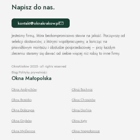
Napisz do nas.
kontakt@oknakrakow.pl
Jesteśmy firmą, która bezkompromisowo stawia na jakość. Począwszy od
selekcji dostawców, z którymi współpracujemy, a kończąc na
prawidłowym montażu i obsłudze posprzedażowej – przy każdym
zleceniu staramy się dawać od siebie więcej niż robią to inne firmy.
OknaKrakow 2025 - all rights reserved
Blog
|
Polityka prywatności
Okna Małopolska
Okna Andrychów
Okna Bochnia
Okna Brzesko
Okna Chrzanów
Okna Dobczyce
Okna Gorlice
Okna Grybów
Okna Kęty
Okna Myślenice
Okna Niepołomice