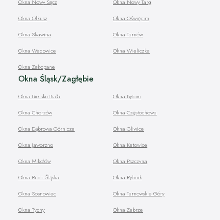
Okna Nowy Sącz
Okna Nowy Targ
Okna Olkusz
Okna Oświęcim
Okna Skawina
Okna Tarnów
Okna Wadowice
Okna Wieliczka
Okna Zakopane
Okna Śląsk/Zagłębie
Okna Bielsko-Biała
Okna Bytom
Okna Chorzów
Okna Częstochowa
Okna Dąbrowa Górnicza
Okna Gliwice
Okna Jaworzno
Okna Katowice
Okna Mikołów
Okna Pszczyna
Okna Ruda Śląska
Okna Rybnik
Okna Sosnowiec
Okna Tarnowskie Góry
Okna Tychy
Okna Zabrze