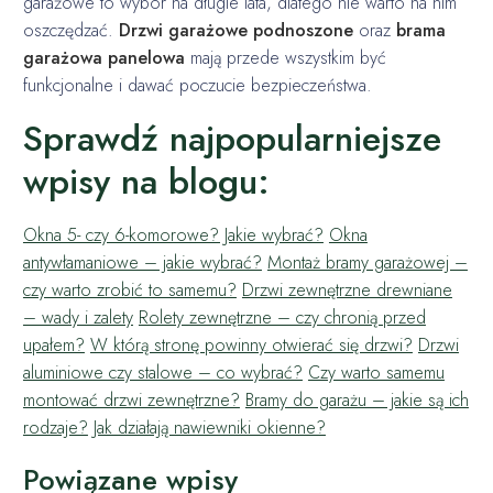
garażowe to wybór na długie lata, dlatego nie warto na nim
oszczędzać.
Drzwi garażowe podnoszone
oraz
brama
garażowa panelowa
mają przede wszystkim być
funkcjonalne i dawać poczucie bezpieczeństwa.
Sprawdź najpopularniejsze
wpisy na blogu:
Okna 5- czy 6-komorowe? Jakie wybrać?
Okna
antywłamaniowe – jakie wybrać?
Montaż bramy garażowej –
czy warto zrobić to samemu?
Drzwi zewnętrzne drewniane
– wady i zalety
Rolety zewnętrzne – czy chronią przed
upałem?
W którą stronę powinny otwierać się drzwi?
Drzwi
aluminiowe czy stalowe – co wybrać?
Czy warto samemu
montować drzwi zewnętrzne?
Bramy do garażu – jakie są ich
rodzaje?
Jak działają nawiewniki okienne?
Powiązane wpisy