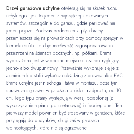
Drzwi garażowe uchylne
otwierają się na skutek ruchu
uchylnego i jest to jeden z najczęściej stosowanych
systemów, szczególnie do garażu, gdzie parkować ma
jeden pojazd. Podczas podnoszenia płyta bramy
przemieszcza się na prowadnicach przy pomocy sprężyn w
kierunku sufitu. To daje możliwość zagospodarowania
przestrzeni na ścianach bocznych, np. półkami. Brama
wyposażona jest w widoczne miejsce na zamek ryglujący,
jedno- albo dwupunktowy. Przeważnie wykonuje się je z
aluminium lub stali i wykańcza okładziną z drewna albo PVC.
Brama uchylna jest niedroga i łatwa w montażu, poza tym
sprawdza się nawet w garażach o niskim nadprożu, od 10
cm. Tego typu bramy występują w wersji ocieplonej (z
wykorzystaniem pianki poliuretanowej) i nieocieplonej. Ten
pierwszy model powinien być stosowany w garażach, które
przylegają do budynków, drugi zaś w garażach
wolnostojących, które nie są ogrzewane.